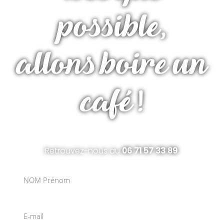
possible,
allons boire un
café !
Retrouvez-nous au
06 71 57 33 89
.